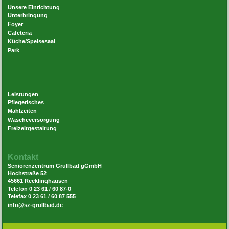
Unsere Einrichtung
Unterbringung
Foyer
Cafeteria
Küche/Speisesaal
Park
Leistungen
Pflegerisches
Mahlzeiten
Wäscheversorgung
Freizeitgestaltung
Kontakt
Seniorenzentrum Grullbad gGmbH
Hochstraße 52
45661 Recklinghausen
Telefon 0 23 61 / 60 87-0
Telefax 0 23 61 / 60 87 555
info@sz-grullbad.de